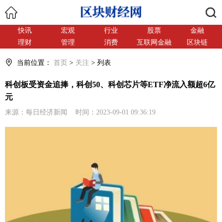
搜索
快讯
宏观
行业
股票
金融
理财
管理
消费
互联网金融
区块链
当前位置：
首页
>
关注
> 列表
科创板受资金追捧，科创50、科创芯片等ETF净流入额超6亿
元
来源：每日经济新闻 时间：2023-09-01 09:36:19